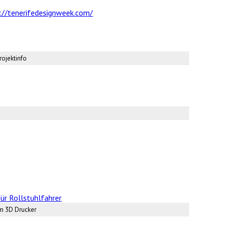
://tenerifedesignweek.com/
rojektinfo
em 3D Drucker