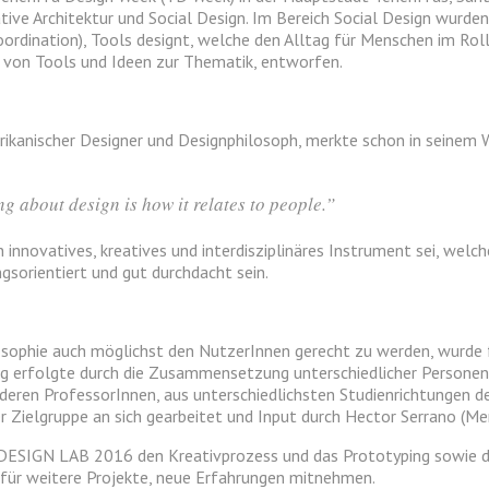
pative Architektur und Social Design. Im Bereich Social Design wurd
oordination), Tools designt, welche den Alltag für Menschen im Rol
von Tools und Ideen zur Thematik, entworfen.
erikanischer Designer und Designphilosoph, merkte schon in seinem
g about design is how it relates to people.”
 innovatives, kreatives und interdisziplinäres Instrument sei, wel
ngsorientiert und gut durchdacht sein.
losophie auch möglichst den NutzerInnen gerecht zu werden, wurd
ng erfolgte durch die Zusammensetzung unterschiedlicher Personen
deren ProfessorInnen, aus unterschiedlichsten Studienrichtungen de
r Zielgruppe an sich gearbeitet und Input durch Hector Serrano (Me
ESIGN LAB 2016 den Kreativprozess und das Prototyping sowie die 
 für weitere Projekte, neue Erfahrungen mitnehmen.