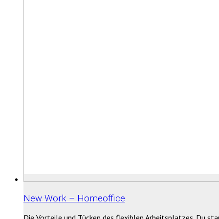
New Work – Homeoffice
Die Vorteile und Tücken des flexiblen Arbeitsplatzes. Du st